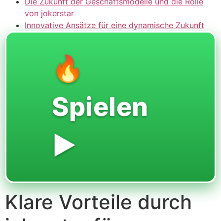
Die Zukunft der Geschäftsmodelle und die Rolle
von jokerstar
Innovative Ansätze für eine dynamische Zukunft
🔥
Spielen
▶️
Klare Vorteile durch