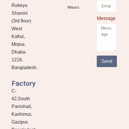
Rokeya
Wears
Sharoni
Message
(3rd floor)
West
Kafrul,
Mirpur,
Dhaka-
1216.
Send
Bangladesh.
Factory
C-
42,South
Panishail,
Kashimur,
Gazipur,