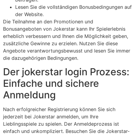
Lesen Sie die vollständigen Bonusbedingungen auf
der Website.
Die Teilnahme an den Promotionen und
Bonusangeboten von Jokerstar kann Ihr Spielerlebnis
erheblich verbessern und Ihnen die Möglichkeit geben,
zusätzliche Gewinne zu erzielen. Nutzen Sie diese
Angebote verantwortungsbewusst und lesen Sie immer
die dazugehörigen Bedingungen.
Der jokerstar login Prozess:
Einfache und sichere
Anmeldung
Nach erfolgreicher Registrierung können Sie sich
jederzeit bei Jokerstar anmelden, um Ihre
Lieblingsspiele zu spielen. Der Anmeldeprozess ist
einfach und unkompliziert. Besuchen Sie die Jokerstar-