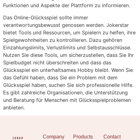
Funktionen und Aspekte der Plattform zu informieren.
Das Online-Glücksspiel sollte immer
verantwortungsbewusst genossen werden. Jokerstar
bietet Tools und Ressourcen, um Spielern zu helfen, ihre
Spielgewohnheiten zu kontrollieren. Dazu gehören
Einzahlungslimits, Verlustlimits und Selbstausschlüsse.
Nutzen Sie diese Tools, um sicherzustellen, dass Sie Ihr
Spielbudget nicht überschreiten und dass das
Glücksspiel ein unterhaltsames Hobby bleibt. Wenn Sie
das Gefühl haben, dass Sie ein Problem mit dem
Glücksspiel haben, suchen Sie sich professionelle Hilfe.
Es gibt zahlreiche Organisationen, die Unterstützung
und Beratung für Menschen mit Glücksspielproblemen
anbieten.
Company
Products
Contact