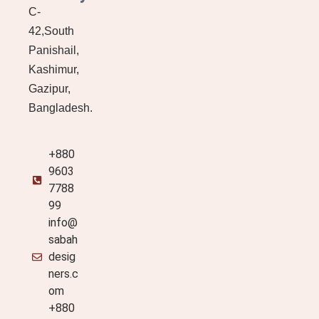
C-
42,South
Panishail,
Kashimur,
Gazipur,
Bangladesh.
+880
9603
7788
99
info@
sabah
desig
ners.c
om
+880