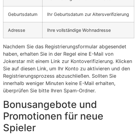
Geburtsdatum
Ihr Geburtsdatum zur Altersverifizierung
Adresse
Ihre vollständige Wohnadresse
Nachdem Sie das Registrierungsformular abgesendet
haben, erhalten Sie in der Regel eine E-Mail von
Jokerstar mit einem Link zur Kontoverifizierung. Klicken
Sie auf diesen Link, um Ihr Konto zu aktivieren und den
Registrierungsprozess abzuschließen. Sollten Sie
innerhalb weniger Minuten keine E-Mail erhalten,
überprüfen Sie bitte Ihren Spam-Ordner.
Bonusangebote und
Promotionen für neue
Spieler