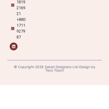
1819
2169
21
+880
1711
9279
87
© Copyright-2026 Sabah Designers Ltd-Design by
Teco Touch