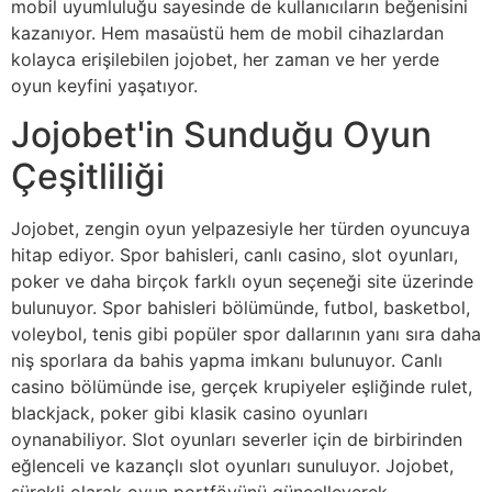
mobil uyumluluğu sayesinde de kullanıcıların beğenisini
kazanıyor. Hem masaüstü hem de mobil cihazlardan
kolayca erişilebilen jojobet, her zaman ve her yerde
oyun keyfini yaşatıyor.
Jojobet'in Sunduğu Oyun
Çeşitliliği
Jojobet, zengin oyun yelpazesiyle her türden oyuncuya
hitap ediyor. Spor bahisleri, canlı casino, slot oyunları,
poker ve daha birçok farklı oyun seçeneği site üzerinde
bulunuyor. Spor bahisleri bölümünde, futbol, basketbol,
voleybol, tenis gibi popüler spor dallarının yanı sıra daha
niş sporlara da bahis yapma imkanı bulunuyor. Canlı
casino bölümünde ise, gerçek krupiyeler eşliğinde rulet,
blackjack, poker gibi klasik casino oyunları
oynanabiliyor. Slot oyunları severler için de birbirinden
eğlenceli ve kazançlı slot oyunları sunuluyor. Jojobet,