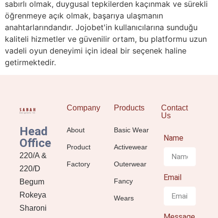
sabırlı olmak, duygusal tepkilerden kaçınmak ve sürekli
öğrenmeye açık olmak, başarıya ulaşmanın
anahtarlarındandır. Jojobet'in kullanıcılarına sunduğu
kaliteli hizmetler ve güvenilir ortam, bu platformu uzun
vadeli oyun deneyimi için ideal bir seçenek haline
getirmektedir.
Company
Products
Contact
Us
Head
About
Basic Wear
Name
Office
Product
Activewear
220/A &
Factory
Outerwear
220/D
Email
Fancy
Begum
Rokeya
Wears
Sharoni
Message