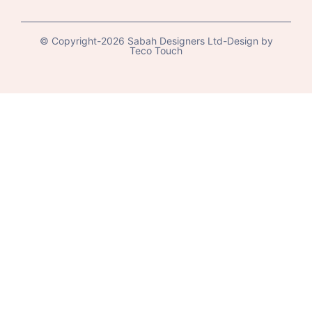
© Copyright-2026 Sabah Designers Ltd-Design by
Teco Touch