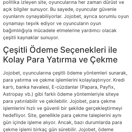
politika izleyen site, oyuncularına her zaman dürüst ve
açık bilgiler sunuyor. Bu sayede, oyuncular güvenle
oyunlarını oynayabiliyorlar. Jojobet, ayrıca sorumlu oyun
oynamayı teşvik ediyor ve oyuncuların oyun
bağımlılığıyla mücadele etmelerine yardımcı olacak
çeşitli kaynaklar sunuyor.
Çeşitli Ödeme Seçenekleri ile
Kolay Para Yatırma ve Çekme
Jojobet, oyuncularına çeşitli ödeme yöntemleri sunarak,
para yatırma ve çekme işlemlerini kolaylaştırıyor. Kredi
kartı, banka havalesi, E-cüzdanlar (Papara, Payfix,
Astropay vb.) gibi farklı ödeme yöntemleriyle siteye
para yatırılabilir ve çekilebilir. Jojobet, para çekme
işlemlerini hızlı ve güvenli bir şekilde gerçekleştirmeyi
hedefliyor. Site, genellikle para çekme taleplerini aynı
gün içinde işleme alıyor. Ancak, bazı durumlarda para
çekme işlemi birkaç gün sürebilir. Jojobet, ödeme