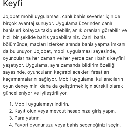
Keyfi
Jojobet mobil uygulaması, canlı bahis severler için de
birçok avantaj sunuyor. Uygulama üzerinden canlı
bahisleri kolayca takip edebilir, anlık oranları görebilir ve
hızlı bir şekilde bahis yapabilirsiniz. Canlı bahis
bölümünde, maçları izlerken anında bahis yapma imkanı
da bulunuyor. Jojobet, mobil uygulaması sayesinde,
oyuncularına her zaman ve her yerde canlı bahis keyfini
yaşatıyor. Uygulama, aynı zamanda bildirim özelliği
sayesinde, oyuncuların kaçırabilecekleri fırsatları
kaçırmamalarını sağlıyor. Mobil uygulama, kullanıcıların
oyun deneyimini daha da geliştirmek için sürekli olarak
güncelleniyor ve iyileştiriliyor.
Mobil uygulamayı indirin.
Kayıt olun veya mevcut hesabınıza giriş yapın.
Para yatırın.
Favori oyununuzu veya bahis seçeneğinizi seçin.