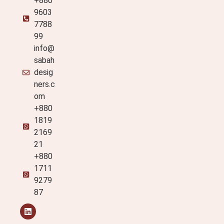
+880
9603
7788
99
info@
sabah
desig
ners.c
om
+880
1819
2169
21
+880
1711
9279
87