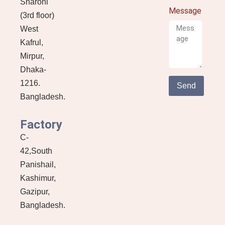
Sharoni
Message
(3rd floor)
West
Kafrul,
Mirpur,
Dhaka-
1216.
Send
Bangladesh.
Factory
C-
42,South
Panishail,
Kashimur,
Gazipur,
Bangladesh.