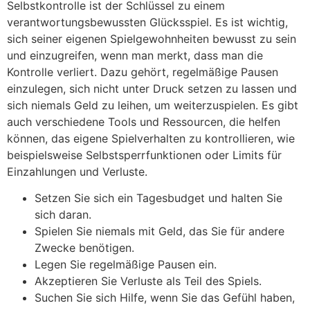
Selbstkontrolle ist der Schlüssel zu einem
verantwortungsbewussten Glücksspiel. Es ist wichtig,
sich seiner eigenen Spielgewohnheiten bewusst zu sein
und einzugreifen, wenn man merkt, dass man die
Kontrolle verliert. Dazu gehört, regelmäßige Pausen
einzulegen, sich nicht unter Druck setzen zu lassen und
sich niemals Geld zu leihen, um weiterzuspielen. Es gibt
auch verschiedene Tools und Ressourcen, die helfen
können, das eigene Spielverhalten zu kontrollieren, wie
beispielsweise Selbstsperrfunktionen oder Limits für
Einzahlungen und Verluste.
Setzen Sie sich ein Tagesbudget und halten Sie
sich daran.
Spielen Sie niemals mit Geld, das Sie für andere
Zwecke benötigen.
Legen Sie regelmäßige Pausen ein.
Akzeptieren Sie Verluste als Teil des Spiels.
Suchen Sie sich Hilfe, wenn Sie das Gefühl haben,