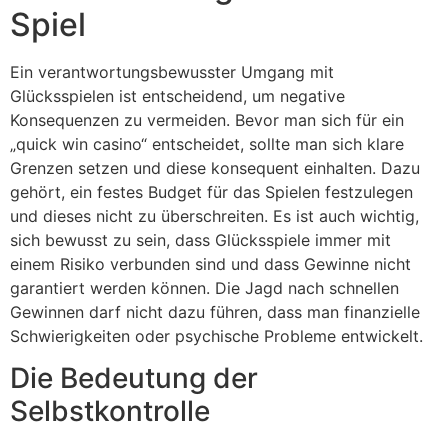
Spiel
Ein verantwortungsbewusster Umgang mit
Glücksspielen ist entscheidend, um negative
Konsequenzen zu vermeiden. Bevor man sich für ein
„quick win casino“ entscheidet, sollte man sich klare
Grenzen setzen und diese konsequent einhalten. Dazu
gehört, ein festes Budget für das Spielen festzulegen
und dieses nicht zu überschreiten. Es ist auch wichtig,
sich bewusst zu sein, dass Glücksspiele immer mit
einem Risiko verbunden sind und dass Gewinne nicht
garantiert werden können. Die Jagd nach schnellen
Gewinnen darf nicht dazu führen, dass man finanzielle
Schwierigkeiten oder psychische Probleme entwickelt.
Die Bedeutung der
Selbstkontrolle