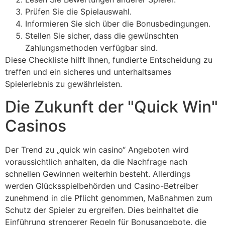
Prüfen Sie die Spielauswahl.
Informieren Sie sich über die Bonusbedingungen.
Stellen Sie sicher, dass die gewünschten
Zahlungsmethoden verfügbar sind.
Diese Checkliste hilft Ihnen, fundierte Entscheidung zu
treffen und ein sicheres und unterhaltsames
Spielerlebnis zu gewährleisten.
Die Zukunft der "Quick Win"
Casinos
Der Trend zu „quick win casino“ Angeboten wird
voraussichtlich anhalten, da die Nachfrage nach
schnellen Gewinnen weiterhin besteht. Allerdings
werden Glücksspielbehörden und Casino-Betreiber
zunehmend in die Pflicht genommen, Maßnahmen zum
Schutz der Spieler zu ergreifen. Dies beinhaltet die
Einführung strengerer Regeln für Bonusangebote, die