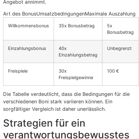
Angebot annimmt.
Art des BonusUmsatzbedingungenMaximale Auszahlung
Willkommensbonus
35x Bonusbetrag
5x
Bonusbetrag
Einzahlungsbonus
40x
Unbegrenzt
Einzahlungsbetrag
Freispiele
30x
100 €
Freispielgewinne
Die Tabelle verdeutlicht, dass die Bedingungen für die
verschiedenen Boni stark variieren können. Ein
sorgfältiger Vergleich ist daher unerlässlich.
Strategien für ein
verantwortungsbewusstes