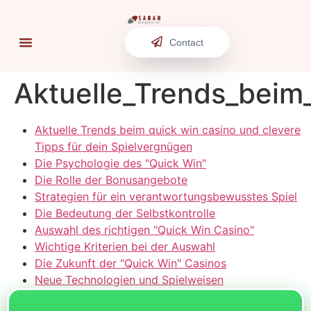
Contact
Aktuelle_Trends_beim
Aktuelle Trends beim quick win casino und clevere
Tipps für dein Spielvergnügen
Die Psychologie des "Quick Win"
Die Rolle der Bonusangebote
Strategien für ein verantwortungsbewusstes Spiel
Die Bedeutung der Selbstkontrolle
Auswahl des richtigen "Quick Win Casino"
Wichtige Kriterien bei der Auswahl
Die Zukunft der "Quick Win" Casinos
Neue Technologien und Spielweisen