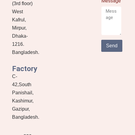
Message
(3rd floor)
West
Kafrul,
Mirpur,
Dhaka-
1216.
Send
Bangladesh.
Factory
C-
42,South
Panishail,
Kashimur,
Gazipur,
Bangladesh.