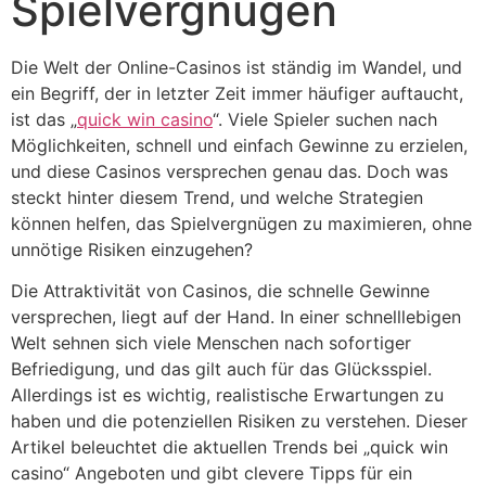
Spielvergnügen
Die Welt der Online-Casinos ist ständig im Wandel, und
ein Begriff, der in letzter Zeit immer häufiger auftaucht,
ist das „
quick win casino
“. Viele Spieler suchen nach
Möglichkeiten, schnell und einfach Gewinne zu erzielen,
und diese Casinos versprechen genau das. Doch was
steckt hinter diesem Trend, und welche Strategien
können helfen, das Spielvergnügen zu maximieren, ohne
unnötige Risiken einzugehen?
Die Attraktivität von Casinos, die schnelle Gewinne
versprechen, liegt auf der Hand. In einer schnelllebigen
Welt sehnen sich viele Menschen nach sofortiger
Befriedigung, und das gilt auch für das Glücksspiel.
Allerdings ist es wichtig, realistische Erwartungen zu
haben und die potenziellen Risiken zu verstehen. Dieser
Artikel beleuchtet die aktuellen Trends bei „quick win
casino“ Angeboten und gibt clevere Tipps für ein